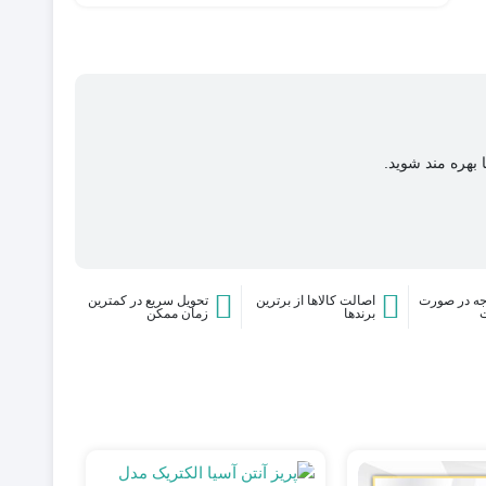
فن)
آسیا
الکتریک
مدل
نگین
 بهره مند شوید.
ه در صورت
اصالت کالاها از برترین
تحویل سریع در کمترین
برندها
زمان ممکن