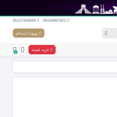
05137263569
09159007822
ورود | ثبت‌نام
خرید عمده
0