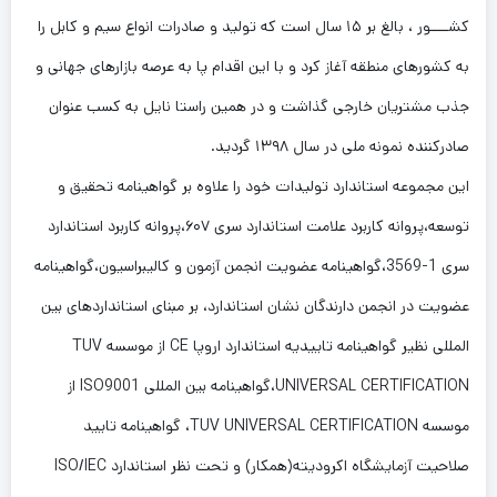
کشــــور ، بالغ بر ۱۵ سال است که تولید و صادرات انواع سیم و کابل را
به کشورهای منطقه آغاز کرد و با این اقدام پا به عرصه بازارهای جهانی و
جذب مشتریان خارجی گذاشت و در همین راستا نایل به کسب عنوان
صادرکننده نمونه ملی در سال ۱۳۹۸ گردید.
این مجموعه استاندارد تولیدات خود را علاوه بر گواهینامه تحقیق و
توسعه،پروانه کاربرد علامت استاندارد سری ۶۰۷،پروانه کاربرد استاندارد
سری 1-3569،گواهینامه عضویت انجمن آزمون و کالیبراسیون،گواهینامه
عضویت در انجمن دارندگان نشان استاندارد، بر مبنای استانداردهای بین
المللی نظیر گواهینامه تاییدیه استاندارد اروپا CE از موسسه TUV
UNIVERSAL CERTIFICATION،گواهینامه بین المللی ISO9001 از
موسسه TUV UNIVERSAL CERTIFICATION، گواهینامه تایید
صلاحیت آزمایشگاه اکرودیته(همکار) و تحت نظر استاندارد ISO/IEC