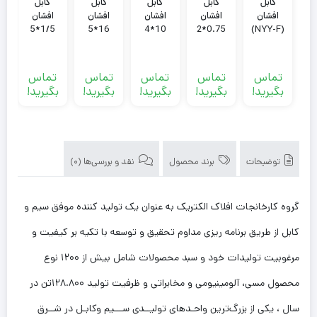
کابل
کابل
کابل
کابل
کابل
افشان
افشان
افشان
افشان
افشان
1/5*5
16*5
10*4
0.75*2
(NYY-F)
دو روکش
افلاک
افلاک
افلاک
افلاک
16*4
الکتریک
الکتریک
الکتریک
الکتریک
افلاک
خراسان
خراسان
خراسان
خراسان
تماس
تماس
تماس
تماس
تماس
ت
الکتریک
بگیرید!
بگیرید!
بگیرید!
بگیرید!
بگیرید!
ب
خراسان
توضیحات
برند محصول
نقد و بررسی‌ها (0)
گروه کارخانجات افلاک الکتریک به عنوان یک تولید کننده موفق سیم و
کابل از طریق برنامه ریزی مداوم تحقیق و توسعه با تکیه بر کیفیت و
مرغوبیت تولیدات خود و سبد محصولات شامل بیش از ۱۲۰۰ نوع
محصول مسی، آلومینیومی و مخابراتی و ظرفیت تولید ۱۲۸.۸۰۰تن در
سال ، یکی از بزرگ‌ترین واحـدهای تولیــدی ســـیم وکابـل در شــرق