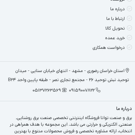
درباره ما
پس از اخذ مجوز استاندارد و گام نهادن به عرصه تولیدات ساختمانی،
ارتباط با ما
براي ورود قدرتمندتر در عرصه مناقصات دو شركت اقدام به اخذ مجوز
تحویل کالا
استاندارد 3569 براي توليد كابلهاي فشارضعيف 1 كيلو ولت نمودند به
خرید عمده
طوري كه خيلي سريع با اخذ اين مجوز دو شركت وارد توليد كابلهاي 1
درخواست همکاری
كيلو ولت در سطحي وسيع براي شرکتهاي توزيع برق اكثر استانهاي كشور
شدند.
استان خراسان رضوری - مشهد - انتهای خیابان سنایی - میدان
وجود اقداماتي مانند تاسيس آزمايشگاه اكروديته و واحد R&D در ايجاد
توحید نبش توحید 26 - مجتمع تجاری نصر - طبقه پایین واحد B24
انگيزه براي ورود به محصولات جديد و به خصوص آلومينيوم و كابلهاي
05137263569
09159007822
خودنگهدار نقش بسزايي داشت.
درباره ما
برق و صنعت توانا فروشگاه اینترنتی تخصصی صنعت برق روشنایی,
صنعتی, الکتریکی و حرارتی می باشد. این مجموعه با هدف همراهی در
انتخاب، ارائه مشاوره تخصصی و فروش محصولات متنوع با بهترین