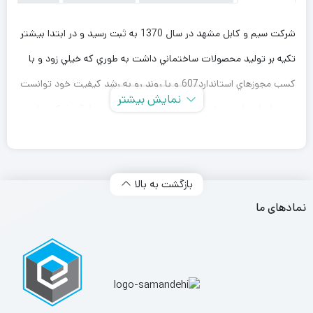
شرکت سيم و كابل مشهد در سال 1370 به ثبت رسيد و در ابتدا بيشتر
تكيه بر توليد محصولات ساختماني داشت به طوري كه خيلي زود و با
كسب مجوزهاي استاندارد607 و با روند رو به رشد كيفيت خود توانست
نمایش بیشتر
در همان ابتدا سهم خود را در بازار به دست آورد. بعد از آن شركت با
پياده سازي ISO 9002 و بر پايه الزامات آن به توليد محصولات
تخصصي تر و مشتريان خاص روي آورد، به طوري كه با ورود به عرصه
بازگشت به بالا
توليد كابل هاي مخابراتي توانست در آن زمان نقش عمده اي در پرو‍‍‍‍‍‍‍‍‍‍ژه
نمادهای ما
هاي شركت مخابرات استانهاي بزرگ كشور از جمله تهران و خراسان و
مازندران و … داشته باشد.
درباره سیم و کابل مخابراتی و قدرت خراسان
در حدود سال 1379 شركت مخابراتي و قدرت خراسان در كنار مجموعه