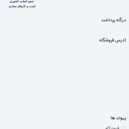
سيم و كابل مشهد تاسيس گرديد .اين تولد جديد و به روز رساني
الزامات استاندارد ISO 9000 باعث ايجاد انگيزه براي ورود به بازارهاي
درگاه پرداخت
جديد و از آن جمله سيم و كابل خودرويي گرديد به طوري كه اين سازمان
به عنوان اولين توليد كننداي مطرح شد كه موفق گردید سيم وكابل
آدرس فروشگاه
خودرويي را با وجود سخت گيرانه ترين استاندارهاي محصول و
سيستمهاي مديريت كيفيت مبتني بر ISO TS و ساپكو79 با بهترين
كيفيت ،توليد نمايد. در اين زمان با توجه به اينكه سعي بر اين نبوده كه
هر يك از شرکتهاي گروه فقط محصولات خاصي را توليد كنند تلاش
گرديد که شرکتهاي گروه توانايي توليد همه نوع محصولات را داشته
باشندو شركت مخابراتي و قدرت خراسان نيز با اخذ مجوز استاندارد سري
607 گام به عرصه توليدات ساختماني گذاشت.
پیوند ها
تاسیس آزمایشگاه ها
فروشگاه