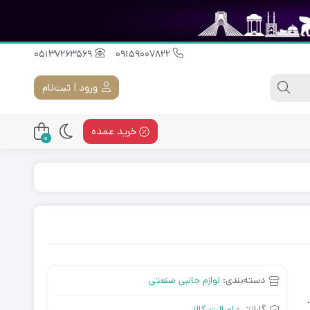
05137263569
09159007822
ورود | ثبت‌نام
خرید عمده
0
دسته‌بندی:
لوازم جانبی صنعتی
گارانتی:
اصالت کالا