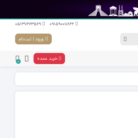
05137263569
09159007822
ورود | ثبت‌نام
خرید عمده
0