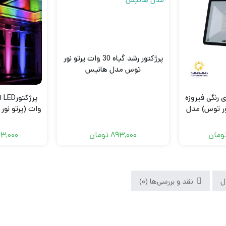
پرژکتور رشد گیاه 30 وات پرتو نور
توس مدل هانیس
ل ای دی رنگی فیروزه
و نور توس) مدل
وات (پرتو نو
893,000
تومان
ومان
63,000
ل
نقد و بررسی‌ها (0)