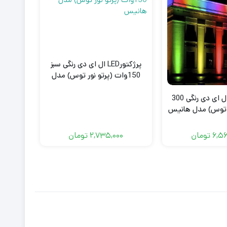
پرژکتورLED ال ای دی رنگی سبز
150وات (پرتو نور توس) مدل
50
هانیس
پرژکتورLED ال ای دی رنگی 300
ر توس) مدل هانیس
2,735,000
تومان
0
6,5
تومان