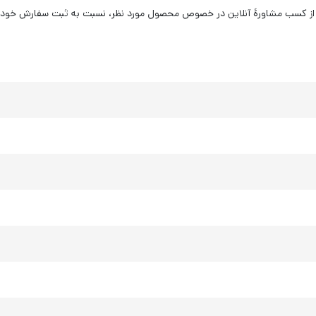
از کسب مشاورۀ آنلاین در خصوص محصول مورد نظر، نسبت به ثبت سفارش خود اق