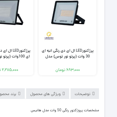
پرژکتورLED ال ای دی رنگی انبه ای
پرژکتورLED ا
30 وات (پرتو نور توس) مدل
ای 100وات (پرت
هانیس
هانیس
683,000
تومان
2,275,000
ت
توضیحات
ویژگی های محصول
برند محصو
مشخصات پروژکتور رنگی 50 وات مدل هانیس