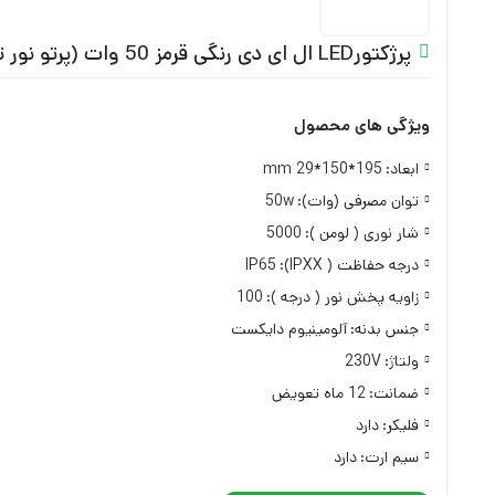
پرژکتورLED ال ای دی رنگی قرمز 50 وات (پرتو نور توس) مدل هانیس
ویژگی های محصول
ابعاد:
195*150*29 mm
توان مصرفی (وات):
50w
شار نوری ( لومن ):
5000
درجه حفاظت ( IPXX):
IP65
زاویه پخش نور ( درجه ):
100
جنس بدنه:
آلومینیوم دایکست
ولتاژ:
230V
ضمانت:
12 ماه تعویض
فلیکر:
دارد
سیم ارت:
دارد