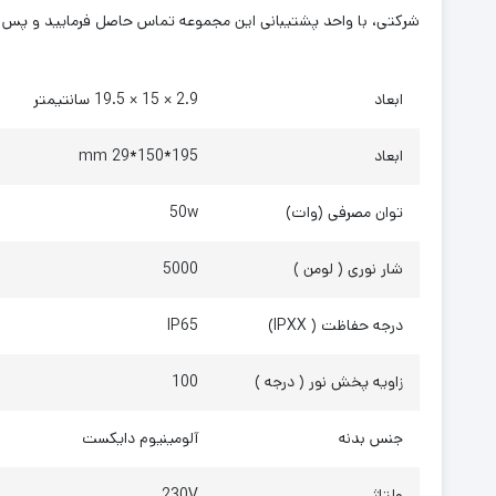
شرکتی، با واحد پشتیبانی این مجموعه تماس حاصل فرمایید و پس 
ابعاد
2.9 × 15 × 19.5 سانتیمتر
ابعاد
195*150*29 mm
توان مصرفی (وات)
50w
شار نوری ( لومن )
5000
درجه حفاظت ( IPXX)
IP65
زاویه پخش نور ( درجه )
100
جنس بدنه
آلومینیوم دایکست
ولتاژ
230V