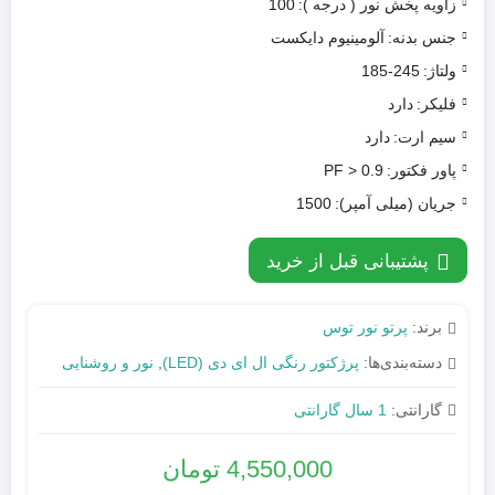
زاویه پخش نور ( درجه ):
100
جنس بدنه:
آلومینیوم دایکست
ولتاژ:
185-245
فلیکر:
دارد
سیم ارت:
دارد
پاور فکتور:
PF > 0.9
جریان (میلی آمپر):
1500
پشتیبانی قبل از خرید
برند:
پرتو نور توس
دسته‌بندی‌ها:
پرژکتور رنگی ال ای دی (LED)
,
نور و روشنایی
گارانتی:
1 سال گارانتی
4,550,000
تومان