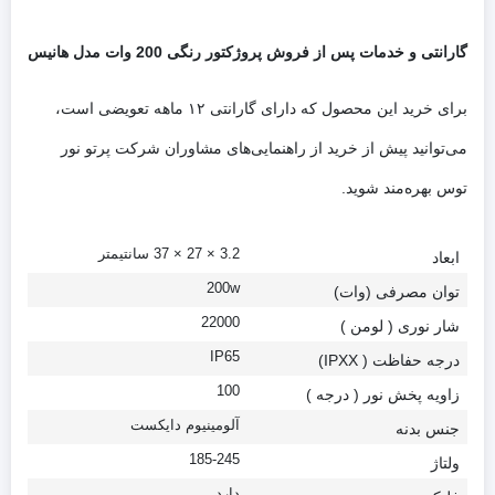
گارانتی و خدمات پس از فروش پروژکتور رنگی 200 وات مدل هانیس
برای خرید این محصول که دارای گارانتی ۱۲ ماهه تعویضی است،
می‌توانید پیش از خرید از راهنمایی‌های مشاوران شرکت پرتو نور
توس بهره‌مند شوید.
3.2 × 27 × 37 سانتیمتر
ابعاد
200w
توان مصرفی (وات)
22000
شار نوری ( لومن )
IP65
درجه حفاظت ( IPXX)
100
زاویه پخش نور ( درجه )
آلومینیوم دایکست
جنس بدنه
185-245
ولتاژ
دارد