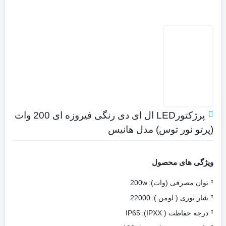
پرژکتورLED ال ای دی رنگی فیروزه ای 200 وات
(پرتو نور توس) مدل هانیس
ویژگی های محصول
توان مصرفی (وات):
200w
شار نوری ( لومن ):
22000
درجه حفاظت ( IPXX):
IP65