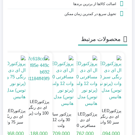
اصالت کالاها از برترین برندها
تحویل سریع در کمترین زمان ممکن
محصولات مرتبط
پرژکتورLED ال
ای دی رنگی
پرژکتورLED ال
پرژکتورLED ال
100 وات (پرتو
پرژکتورLED ال
پرژکتور سیار
ای دی رنگی
ای دی رنگی
نور توس) مدل
ای دی
30 وات 12
سبز 50 وات
سبز 75 وات
هانیس
مسافرتی 30
ولت
(پرتو نور توس)
(پرتو نور توس)
وات 48 ولت
(
1,368,000
2,188,000
709,000
762,000
1,094,000
مدل هانیس
مدل هانیس