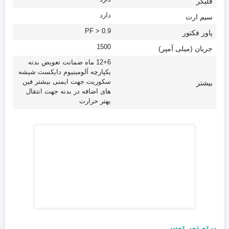
فلیکر
دارد
سیم ارت
PF > 0.9
پاور فکتور
1500
جریان (میلی آمپر)
12+6 ماه ضمانت تعویض بدنه
یکپارچه آلومینیوم دایکست شیشه
سکوریت جهت ایمنی بیشتر فین
بیشتر
های اضافه در بدنه جهت انتقال
بهتر حرارت
پرتو نور توس