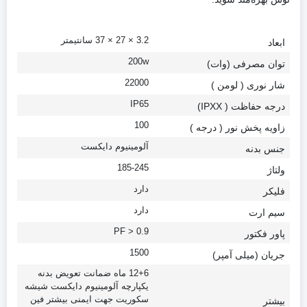
3.2 × 27 × 37 سانتیمتر
ابعاد
200w
توان مصرفی (وات)
22000
شار نوری ( لومن )
IP65
درجه حفاظت ( IPXX)
100
زاویه پخش نور ( درجه )
آلومینیوم دایکست
جنس بدنه
185-245
ولتاژ
دارد
فلیکر
دارد
سیم ارت
PF > 0.9
پاور فکتور
1500
جریان (میلی آمپر)
12+6 ماه ضمانت تعویض بدنه
یکپارچه آلومینیوم دایکست شیشه
سکوریت جهت ایمنی بیشتر فین
بیشتر