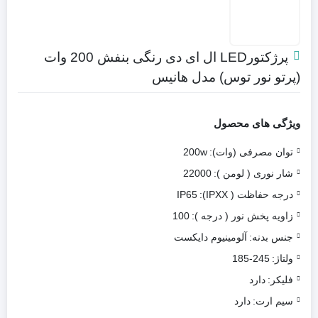
پرژکتورLED ال ای دی رنگی بنفش 200 وات
(پرتو نور توس) مدل هانیس
ویژگی های محصول
توان مصرفی (وات):
200w
شار نوری ( لومن ):
22000
درجه حفاظت ( IPXX):
IP65
زاویه پخش نور ( درجه ):
100
جنس بدنه:
آلومینیوم دایکست
ولتاژ:
185-245
فلیکر:
دارد
سیم ارت:
دارد