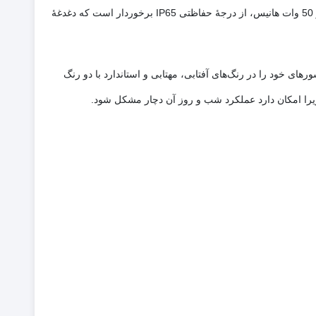
امکان تغییر جهت سنسور را تا 180 درجه خواهید داشت. ابعاد این محصول تخصصی برابر با 29 × 150 × 195 میلی‌متر است. پروژکتور سنسوردار 50 وات هانیس، از درجۀ حفاظتی IP65 برخوردار است که دغدغۀ
 قابل‌تنظیم خواهد بود. پرتو نور توس، نور سنسورهای خود را در رنگ‌های آفتابی، مهتابی و استاندارد با دو رنگ
 زیرا امکان دارد عملکرد شب و روز آن دچار مشکل شود.