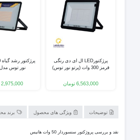
پرژکتورLED ال ای دی رنگی
قرمز 300 وات (پرتو نور توس)
نور توس مدل
مدل هانیس
6,563,000
تومان
2,975,000
توضیحات
ویژگی های محصول
برند مح
نقد و بررسی پروژکتور سنسوردار 50 وات هانیس