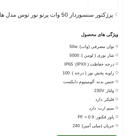
پرژکتور سنسوردار 50 وات پرتو نور توس مدل هانیس
ویژگی های محصول
توان مصرفی (وات):
50w
شار نوری ( لومن ):
5000
درجه حفاظت ( IPXX):
IP65
زاویه پخش نور ( درجه ):
100
جنس بدنه:
آلومینیوم دایکست
ولتاژ:
230V
فلیکر:
دارد
سیم ارت:
دارد
پاور فکتور:
PF > 0.9
جریان (میلی آمپر):
240