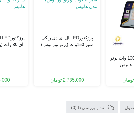
پرژکتورLED ال ای دی رنگی
پر
سبز 150وات (پرتو نور توس)
ای 30 وا
مدل هانیس
ه
پرژکتور رشد گیاه 100 وات پرتو
 هانیس
2,735,000
تومان
,000
تومان
صول
نقد و بررسی‌ها (0)