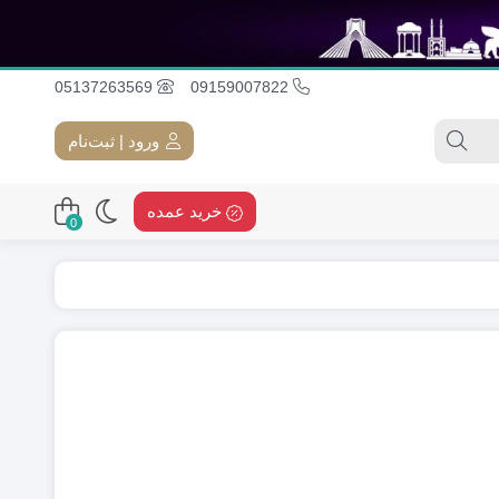
05137263569
09159007822
ورود | ثبت‌نام
خرید عمده
0