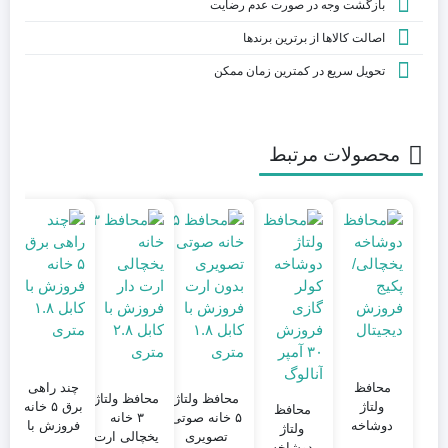
بازگشت وجه در صورت عدم رضایت
اصالت کالاها از برترین برندها
تحویل سریع در کمترین زمان ممکن
محصولات مرتبط
محافظ
چند راهی
محافظ ولتاژ
محافظ ولتاژ
م
ولتاژ
برق ۵ خانه
محافظ
۵ خانه صوتی
۳ خانه
دوشاخه
فروزش با
ولتاژ
تصویری
یخچالی ارت
ی
لباسشویی/
کابل ۱.۸
دوشاخه