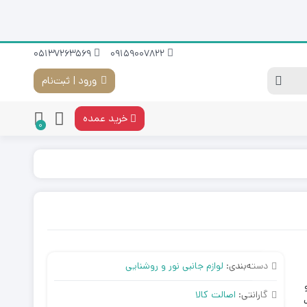
05137263569
09159007822
ورود | ثبت‌نام
خرید عمده
0
 (LED)
پرژکتور خورشیدی
پرژکتور 12 ولت
دسته‌بندی:
لوازم جانبی نور و روشنایی
گارانتی:
اصالت کالا