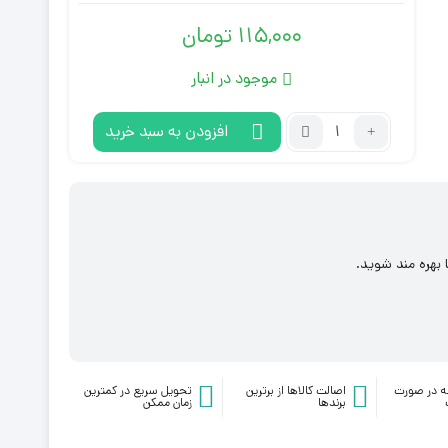
115,000
تومان
موجود در انبار
تعداد:
افزودن به سبد خرید
فنر
سیم
کشی
برق
طول
 بهره مند شوید.
10
متر
ه در صورت
اصالت کالاها از برترین
تحویل سریع در کمترین
برندها
زمان ممکن