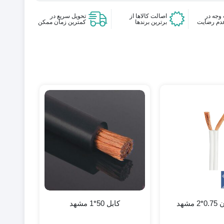
وجه در
اصالت کالاها از
تحویل سریع در
دم رضایت
برترین برندها
کمترین زمان ممکن
شهد
کابل 50*1 مشهد