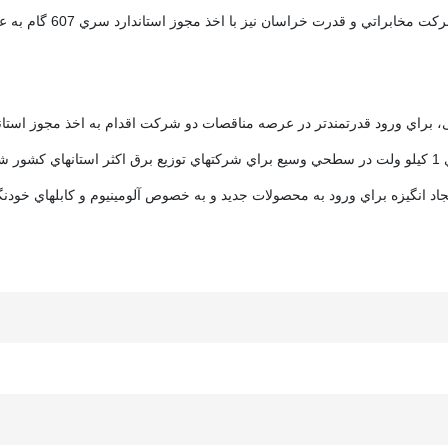
 خراسان نيز با اخذ مجوز استاندارد سري 607 گام به عرصه توليدات ساختماني گذاشت.
د.