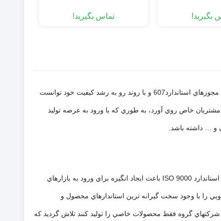
 بگیرید!
تماس بگیرید!
شرکت سيم و كابل مشهد در سال 1370 به ثبت رسيد و در ابتدا بيشتر تكيه بر توليد محصولات ساختماني داشت به طوري كه خيلي زود و با كسب مجوزهاي استاندارد607 و با روند رو به رشد كيفيت خود توانست
ر پايه الزامات آن به توليد محصولات تخصصي تر و مشتريان خاص روي آورد، به طوري كه با ورود به عرصه توليد
ن و … داشته باشد.
در حدود سال 1379 شركت مخابراتي و قدرت خراسان در كنار مجموعه سيم و كابل مشهد تاسيس گرديد .اين تولد جديد و به روز رساني الزامات استاندارد ISO 9000 باعث ايجاد انگيزه براي ورود به بازارهاي
ويي را با وجود سخت گيرانه ترين استاندارهاي محصول و
بر اين نبوده كه هر يك از شرکتهاي گروه فقط محصولات خاصي را توليد كنند تلاش گرديد که