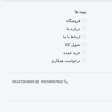
پیوند ها
فروشگاه
درباره ما
ارتباط با ما
تحویل کالا
خرید عمده
درخواست همکاری
05137263569
09159007822