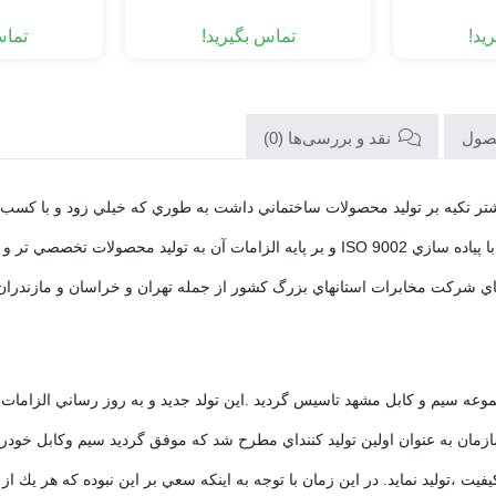
ید!
تماس بگیرید!
تماس
صول
نقد و بررسی‌ها (0)
در همان ابتدا سهم خود را در بازار به دست آورد. بعد از آن شركت با پياده سازي ISO 9002 و ب
‍‍ژه هاي شركت مخابرات استانهاي بزرگ كشور از جمله تهران و خراسان و مازندرا
ازمان به عنوان اولين توليد كننداي مطرح شد كه موفق گردید سيم وكابل خودر
ت كيفيت مبتني بر ISO TS و ساپكو79 با بهترين كيفيت ،توليد نمايد. در اين زمان با توجه به اينكه سعي 