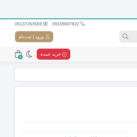
05137263569
09159007822
ورود | ثبت‌نام
خرید عمده
0