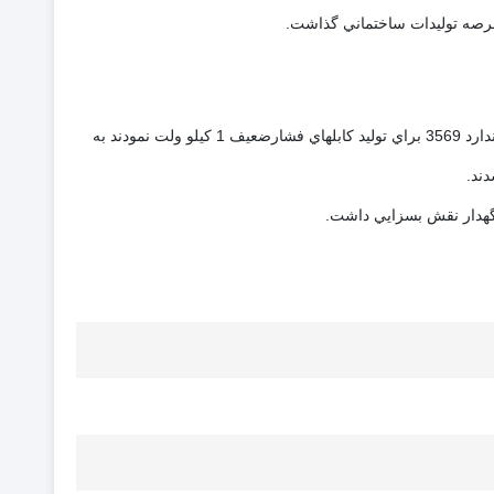
پس از اخذ مجوز استاندارد و گام نهادن به عرصه تولیدات ساختمانی، براي ورود قدرتمندتر در عرصه مناقصات دو شركت اقدام به اخذ مجوز استاندارد 3569 براي توليد كابلهاي فشارضعيف 1 كيلو ولت نمودند به