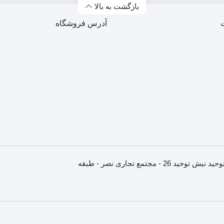
بازگشت به بالا
آدرس فروشگاه
استان خراسان رضوری - مشهد - انتهای خیابان سنایی - میدان توحید نبش توحید 26 - مجتمع تجاری نصر - طبقه