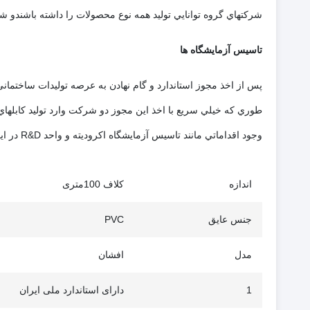
شرکتهاي گروه توانايي توليد همه نوع محصولات را داشته باشندو شركت مخابراتي و قدرت
تاسیس آزمایشگاه ها
طوري كه خيلي سريع با اخذ اين مجوز دو شركت وارد توليد كابلهاي 1 كيلو ولت در سطحي وسيع براي شرکتهاي توزيع برق اكثر استانهاي كشور شدن
وجود اقداماتي مانند تاسيس آزمايشگاه اكروديته و واحد R&D در ايجاد انگيزه براي ورود به محصولات جديد و به خصوص آلومينيوم و كابلهاي خودنگهدار نقش بسزايي داشت.
اندازه
کلاف 100متری
جنس عایق
PVC
مدل
افشان
1
دارای استاندارد ملی ایران