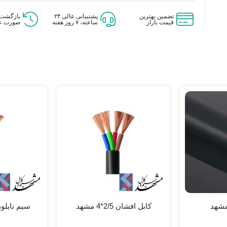
تضمین بهترین
پشتیبانی عالی ۲۴
بازگشت 
قیمت بازار
ساعته، ۷ روز هفته
صورت ع
کابل افشان 2/5*4 مشهد
سیم نایلون 0.75*2 م