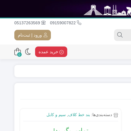
05137263569
09159007822
ورود | ثبت‌نام
خرید عمده
0
دی (LED)
پرژکتور خورشیدی
پرژکتور 12 ولت
دسته‌بندی‌ها:
بند خط کلاف
,
سیم و کابل
تماس بگیرید!