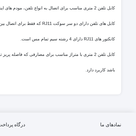
کابل تلفن 2 متری مناسب برای اتصال به انواع تلفن، مودم های اینترنال و یا ADSL میباشد.
کابل های تلفن دارای دو سر سوکت RJ11 که فقط برای اتصال بین خطوط تلفن های ثابت بکار میروند.
کانکتور های RJ11 دارای 4 رشته سیم تمام مس است.
کابل تلفن 2 متری با متراژ مناسب برای مصارفی که فاصله پریز تلفن ازگوشی تلفن یا مودم شما زیاد
باشد کاربرد دارد.
نمادهای ما
درگاه پرداخت