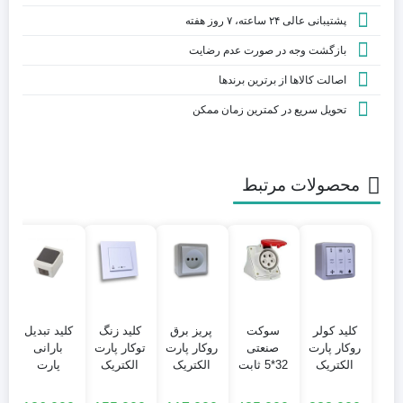
پشتیبانی عالی ۲۴ ساعته، ۷ روز هفته
بازگشت وجه در صورت عدم رضایت
اصالت کالاها از برترین برندها
تحویل سریع در کمترین زمان ممکن
محصولات مرتبط
کلید کولر
سوکت
پریز برق
کلید زنگ
کلید تبدیل
روکار پارت
صنعتی
روکار پارت
توکار پارت
بارانی
الکتریک
32*5 ثابت
الکتریک
الکتریک
پارت
شھاب
مادگی
مدل شهاب
مدل تابش
الکتریک
پارت
مدل برکه