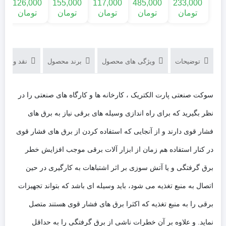
0
126,000
155,000
117,000
485,000
233,000
الکتریک
تومان
تومان
تومان
تومان
تومان
توضیحات
ویژگی های محصول
برند محصول
نقد و بررسی‌
سوکت صنعتی پارت الکتریک ، کارخانه ها و کارگاه های صنعتی را در
نظر بگیرید که برای راه اندازی وسیله های برقی نیاز به برق های
فشار قوی دارند و از آنجایی که استفاده کردن از برق های فشار قوی
در کنار استفاده هم زمان از ابزار آلات برقی موجب افزایش خطر
برق گرفتگی و یا آتش سوزی بر اثر اشتباهات به کارگیری در حین
اتصال به منبع تغذیه می شود، باید وسیله ای باشد که بتواند تجهیزات
برقی را به منبع تغذیه که اکثرا برق های فشار قوی هستند متصل
نماید. و علاوه بر آن خطرات ناشی از برق گرفتگی را به حداقل