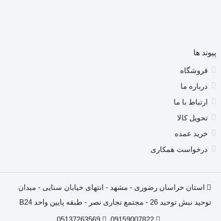
پیوند ها
فروشگاه
درباره ما
ارتباط با ما
تحویل کالا
خرید عمده
درخواست همکاری
استان خراسان رضوری - مشهد - انتهای خیابان سنایی - میدان
توحید نبش توحید 26 - مجتمع تجاری نصر - طبقه پایین واحد B24
05137263569
09159007822