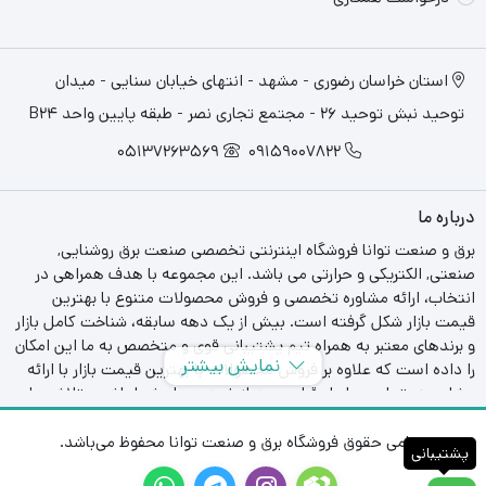
استان خراسان رضوری - مشهد - انتهای خیابان سنایی - میدان
توحید نبش توحید 26 - مجتمع تجاری نصر - طبقه پایین واحد B24
05137263569
09159007822
درباره ما
برق و صنعت توانا فروشگاه اینترنتی تخصصی صنعت برق روشنایی,
صنعتی, الکتریکی و حرارتی می باشد. این مجموعه با هدف همراهی در
انتخاب، ارائه مشاوره تخصصی و فروش محصولات متنوع با بهترین
قیمت بازار شکل گرفته است. بیش از یک دهه سابقه، شناخت کامل بازار
و برندهای معتبر به همراه تیم پشتیبانی قوی و متخصص به ما این امکان
نمایش بیشتر
را داده است که علاوه بر فروش محصولات با بهترین قیمت بازار با ارائه
مشاوره در تمامی مراحل قبل و بعد از خرید همراه شما باشیم. تلاش ما
خلق تجربه خریدی آسان و با اطمینان برای تمام مشتریان.
تمامی حقوق فروشگاه برق و صنعت توانا محفوظ می‌باشد.
پشتیبانی