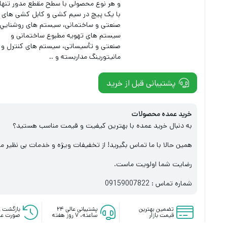
و هر نوع محصولی با سطح مقطع مدور تنها
با یک پیچ در سيم کشی و کابل کشی های
صنعتی و ساختمانی، سيستم های روشنايي،
سیستم های تهويه مطبوع ساختمانی و
صنعتی و تأسيساتی، سيستم های کنترل و
مانيتورينگ مداربسته و ..
پشتیبانی قبل از خرید
خرید عمده محصولات
به دنبال خرید عمده با بهترین کیفیت و قیمت مناسب هستید؟
همین حالا با ما تماس بگیرید! از تخفیفات ویژه و خدمات بی نظیر ما
رضایت شما اولویت ماست.
شماره تماس : 09159007822
تضمین بهترین
پشتیبانی عالی ۲۴
بازگشت و
قیمت بازار
ساعته، ۷ روز هفته
صورت عد