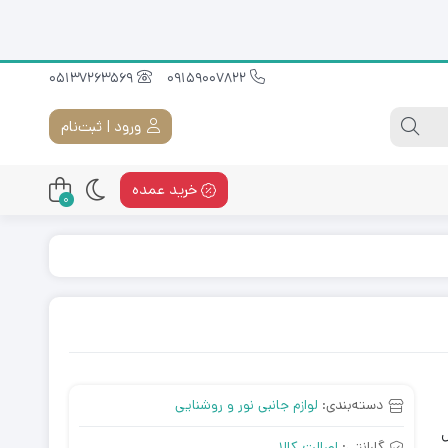
05137263569
09159007822
ورود | ثبت‌نام
خرید عمده
0
دسته‌بندی:
لوازم جانبی نور و روشنایی
ل
گارانتی:
اصالت کالا