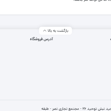
بازگشت به بالا
آدرس فروشگاه
استان خراسان رضوری - مشهد - انتهای خیابان سنایی - میدان توحید نبش توحید 26 - مجتمع تجاری نصر - طبقه