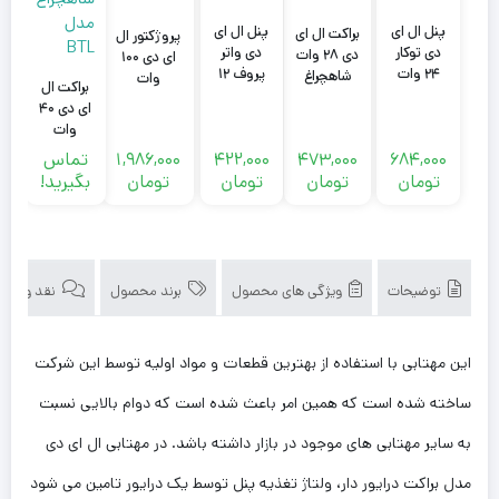
پنل ال ای
پنل ال ای
براکت ال ای
پروژکتور ال
دی واتر
دی توکار
دی ۲۸ وات
ای دی ۱۰۰
پروف ۱۲
۲۴ وات
شاهچراغ
وات
براکت ال
پ
وات
شاهچراغ
مدل HTL
شاهچراغ
ای دی ۴۰
شاهچراغ
مدل
مدل آبان
وات
ش
مدل باران
روناک
شاهچراغ
684,000
473,000
422,000
1,986,000
تماس
0
مدل BTL
تومان
تومان
تومان
تومان
بگیرید!
توضیحات
ویژگی های محصول
برند محصول
نقد و بررسی‌
این مهتابی با استفاده از بهترین قطعات و مواد اولیه توسط این شرکت
ساخته شده است که همین امر باعث شده است که دوام بالایی نسبت
به سایر مهتابی های موجود در بازار داشته باشد. در مهتابی ال ای دی
مدل براکت درایور دار، ولتاژ تغذیه پنل توسط یک درایور تامین می شود