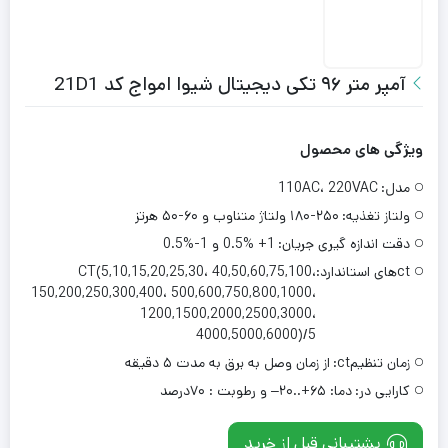
آمپر متر ۹۶ تکی دیجیتال شیوا امواج کد 21D1
ویژگی های محصول
مدل:
110AC، 220VAC
ولتاز تغذیه:
۱۸۰-۲۵۰ ولتاژ متناوب و ۶۰-۵۰ هرتز
دقت اندازه گیری جریان:
1+ 0.5% و 1-%0.5
ctهای استاندارد:
CT(5,10,15,20,25,30، 40,50,60,75,100،
150,200,250,300,400، 500,600,750,800,1000،
1200,1500,2000,2500,3000،
4000,5000,6000)/5
زمان تنظیمct:
از زمان وصل به برق به مدت ۵ دقیقه
کارایی در:
دما: ۶۵+..۲۰– و رطوبت : ۷۰درصد
پشتیبانی قبل از خرید