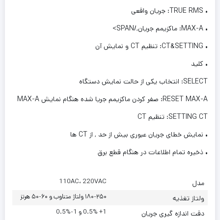
• TRUE RMS: جریان واقعی
• MAX-A: ماکزیمم جریان,/SPAN>
• CT&SETTING: تنظیم CT و نمایش آن
• کلید
SELECT: انتخاب یکی از حالت نمایش دستگاه
RESET MAX-A: صفر کردن ماکزیمم جریا شده هنگام نمایش MAX-A
SETTING CT: تنظیم CT
• نمایش خطای جریان عبوری بیش از حد , از CT ها
• ذخیره تمام اطلاعات در هنگام قطع برق
110AC، 220VAC
مدل
۱۸۰-۲۵۰ ولتاژ متناوب و ۶۰-۵۰ هرتز
ولتاز تغذیه
1+ 0.5% و 1-%0.5
دقت اندازه گیری جریان