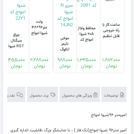
ولت
ساعت کار با
متر۹۶*۴۸
محافظ ولتاژ
رله خروجی
شیوا امواج
۲۰A شیوا
چراغ
ت
قابل تنظیم
مولتی
کد 22U1
امواج کد
سیگنال
سری N شیوا
تایمر
20B1
RST شیوا
امواج کد
آنالوگ
امواج کد
ا
14JN7
سری N
22Y1
0
455,000
2,288,000
988,000
1,325,000
1,872,000
شیوا
تومان
تومان
تومان
تومان
تومان
امواج کد
14JN2
توضیحات
ویژگی های محصول
برند محصول
نقد و بررسی‌
آمپرمتر ۹۶شیوا امواج
آمپر متر۹۶ شیوا امواج(تک فاز ) ، با نمایشگر بزرگ ،قابلیت اندازه گیری